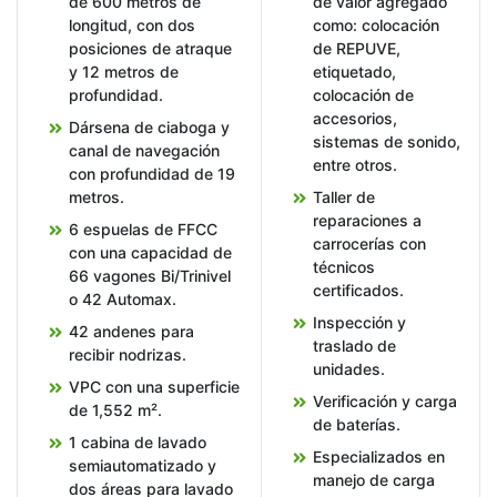
de 600 metros de
de valor agregado
longitud, con dos
como: colocación
posiciones de atraque
de REPUVE,
y 12 metros de
etiquetado,
profundidad.
colocación de
accesorios,
Dársena de ciaboga y
sistemas de sonido,
canal de navegación
entre otros.
con profundidad de 19
metros.
Taller de
reparaciones a
6 espuelas de FFCC
carrocerías con
con una capacidad de
técnicos
66 vagones Bi/Trinivel
certificados.
o 42 Automax.
Inspección y
42 andenes para
traslado de
recibir nodrizas.
unidades.
VPC con una superficie
Verificación y carga
de 1,552 m².
de baterías.
1 cabina de lavado
Especializados en
semiautomatizado y
manejo de carga
dos áreas para lavado