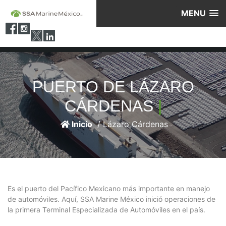
MENU
PUERTO DE LÁZARO
CÁRDENAS
|
Inicio
/ Lázaro Cárdenas
Es el puerto del Pacífico Mexicano más importante en manejo
de automóviles. Aquí, SSA Marine México inició operaciones de
la primera Terminal Especializada de Automóviles en el país.